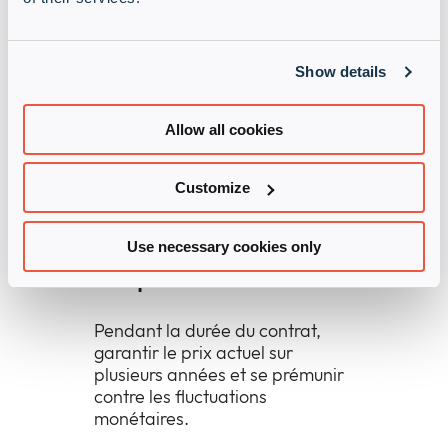
Grâce au financement des
logiciels, du matériel et des
Show details
services, vous pouvez proposer à
vos clients l’offre technologique
dont ils ont besoin, sans aucun
Allow all cookies
compromis.
Customize
Permettre aux clients de
Use necessary cookies only
bloquer les coûts
Pendant la durée du contrat,
garantir le prix actuel sur
plusieurs années et se prémunir
contre les fluctuations
monétaires.