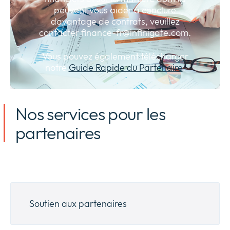
peuvent vous aider à conclure
davantage de contrats, veuillez
contacter
finance-fr@infinigate.com
.
Vous pouvez également télécharger
notre
Guide Rapide du Partenaire
.
Nos services pour les
partenaires
Soutien aux partenaires