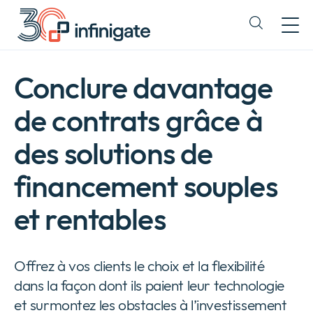
Passer
au
Expand
contenu
or
collapse
a
Conclure davantage
sub
menu
de contrats grâce à
des solutions de
financement souples
et rentables
Offrez à vos clients le choix et la flexibilité
dans la façon dont ils paient leur technologie
et surmontez les obstacles à l’investissement