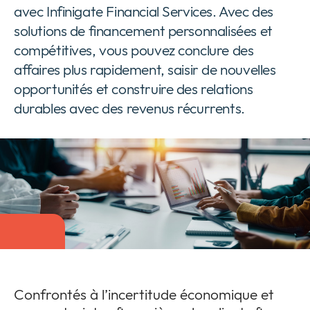
avec Infinigate Financial Services. Avec des
Entreprise
Expan
solutions de financement personnalisées et
or
compétitives, vous pouvez conclure des
Newsroom
collap
Expan
a
affaires plus rapidement, saisir de nouvelles
or
sub
Vie privée
collap
opportunités et construire des relations
Expan
menu
a
durables avec des revenus récurrents.
or
sub
collap
menu
a
sub
menu
Confrontés à l’incertitude économique et