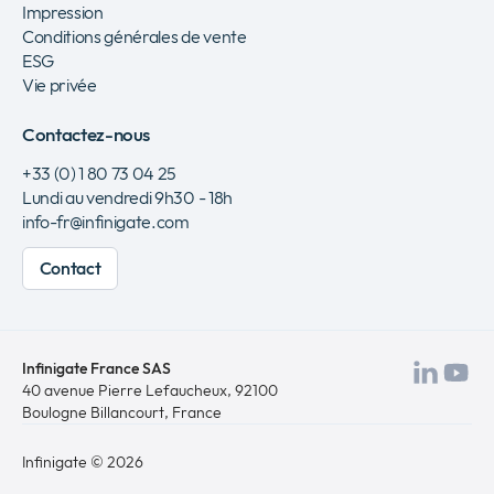
Impression
Conditions générales de vente
ESG
Vie privée
Contactez-nous
+33 (0) 1 80 73 04 25
Lundi au vendredi 9h30 - 18h
info-fr@infinigate.com
Contact
Infinigate France SAS
Visit
Vis
40 avenue Pierre Lefaucheux
, 92100
Boulogne Billancourt, France
notr
no
Link
Yo
Infinigate © 2026