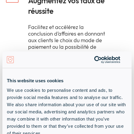
Augmentez vos taux de
réussite
Facilitez et accélérez la
conclusion d’affaires en donnant
aux clients le choix du mode de
paiement ou la possibilité de
différer les paiements – et
débloquez les projets en suspens
en raison d’un manque de capital
ou de budget.
This website uses cookies
We use cookies to personalise content and ads, to
provide social media features and to analyse our traffic.
Proposer l’offre
We also share information about your use of our site with
technologique exacte
our social media, advertising and analytics partners who
dont votre client a
may combine it with other information that you’ve
provided to them or that they’ve collected from your use
besoin
of their services.