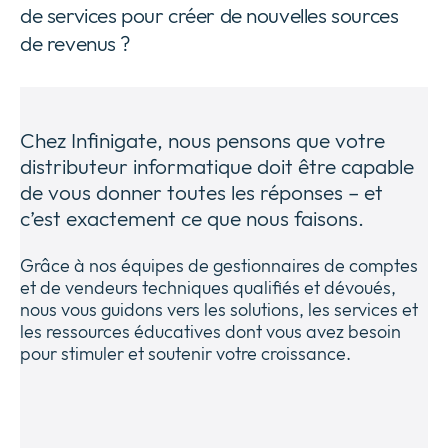
de services pour créer de nouvelles sources
Entreprise
Expan
de revenus ?
or
Newsroom
collap
Expan
a
or
sub
Vie privée
collap
Expan
menu
Chez Infinigate, nous pensons que votre
a
or
distributeur informatique doit être capable
sub
collap
de vous donner toutes les réponses – et
menu
a
c’est exactement ce que nous faisons.
sub
menu
Grâce à nos équipes de gestionnaires de comptes
et de vendeurs techniques qualifiés et dévoués,
nous vous guidons vers les solutions, les services et
les ressources éducatives dont vous avez besoin
pour stimuler et soutenir votre croissance.