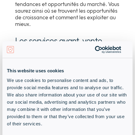
tendances et opportunités du marché. Vous
saurez ainsi où se trouvent les opportunités
de croissance et comment les exploiter au
mieux.
Les services avant-vente
Présentation de la solution
This website uses cookies
Présentation détaillée d’une solution
We use cookies to personalise content and ads, to
mettant en lumière ses caractéristiques,
provide social media features and to analyse our traffic.
avantages et la manière dont elle répond
We also share information about your use of our site with
aux besoins spécifiques.
our social media, advertising and analytics partners who
may combine it with other information that you’ve
POC
provided to them or that they’ve collected from your use
of their services.
Démonstration de comment une solution de