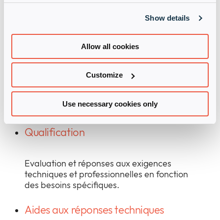
l’un de nos éditeurs peut fonctionner dans
votre environnement ou dans un cadre de
Show details
test.
Allow all cookies
Onboarding
Customize
Processus de formation des équipes
commerciales et techniques pour identifier
Use necessary cookies only
et développer des opportunités de projet.
Qualification
Evaluation et réponses aux exigences
techniques et professionnelles en fonction
des besoins spécifiques.
Aides aux réponses techniques