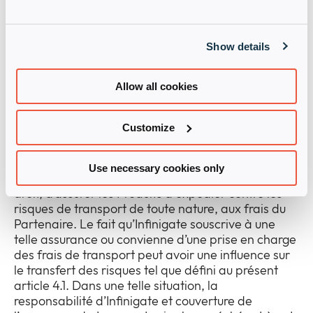
en droit de facturer en sus au Partenaire les frais
occasionnés.
Show details
4. Transfert des risques
Allow all cookies
4.1 Les risques d’endommagement ou de perte des
Produits objets du contrat seront transférés au
Partenaire au moment de leur remise au
Customize
transporteur d’Infinigate.
Use necessary cookies only
4.2 Sauf convention contraire, Infinigate est en
droit, d’assurer les Produits à expédier contre les
risques de transport de toute nature, aux frais du
Partenaire. Le fait qu’Infinigate souscrive à une
telle assurance ou convienne d’une prise en charge
des frais de transport peut avoir une influence sur
le transfert des risques tel que défini au présent
article 4.1. Dans une telle situation, la
responsabilité d’Infinigate et couverture de