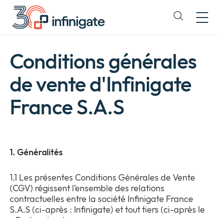
Passer
au
Expand
contenu
or
collapse
a
Conditions générales
sub
menu
de vente d'Infinigate
France S.A.S
1. Généralités
1.1 Les présentes Conditions Générales de Vente
(CGV) régissent l’ensemble des relations
contractuelles entre la société Infinigate France
S.A.S (ci-après : Infinigate) et tout tiers (ci-après le