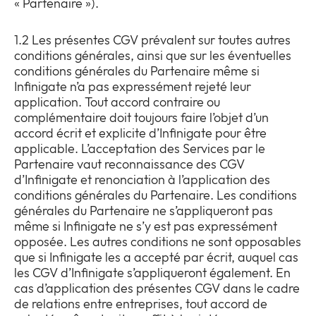
« Partenaire »).
Entreprise
Expan
or
1.2 Les présentes CGV prévalent sur toutes autres
Newsroom
collap
conditions générales, ainsi que sur les éventuelles
Expan
a
conditions générales du Partenaire même si
or
sub
Infinigate n’a pas expressément rejeté leur
Vie privée
collap
Expan
menu
application. Tout accord contraire ou
a
or
complémentaire doit toujours faire l’objet d’un
CGV
sub
collap
accord écrit et explicite d’Infinigate pour être
menu
a
Sustainability
applicable. L’acceptation des Services par le
sub
Partenaire vaut reconnaissance des CGV
Notre engagement en matière d'éthique et de
menu
d’Infinigate et renonciation à l’application des
conformité
conditions générales du Partenaire. Les conditions
Politique environnementale, sociale et de
générales du Partenaire ne s’appliqueront pas
gouvernance
même si Infinigate ne s’y est pas expressément
opposée. Les autres conditions ne sont opposables
que si Infinigate les a accepté par écrit, auquel cas
les CGV d’Infinigate s’appliqueront également. En
cas d’application des présentes CGV dans le cadre
de relations entre entreprises, tout accord de