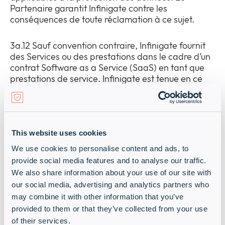
Partenaire garantit Infinigate contre les
conséquences de toute réclamation à ce sujet.
3a.12 Sauf convention contraire, Infinigate fournit
des Services ou des prestations dans le cadre d’un
contrat Software as a Service (SaaS) en tant que
prestations de service. Infinigate est tenue en ce
sens à une obligation de moyens.
3a.13 Dans l’hypothèse où Infinigate serait tenue de
fournir des Services à un tiers par le biais d’accords
This website uses cookies
séparés conclus avec le Partenaire, il appartient
au Partenaire de s’assurer que le tiers se conforme
We use cookies to personalise content and ads, to
aux conditions et obligations de collaboration
provide social media features and to analyse our traffic.
mentionnées au présent article 3a.
We also share information about your use of our site with
our social media, advertising and analytics partners who
3a.14 Si le Partenaire ne respecte pas les
may combine it with other information that you’ve
conditions et obligations de coopération
provided to them or that they’ve collected from your use
mentionnées au présent article 3a, Infinigate sera
of their services.