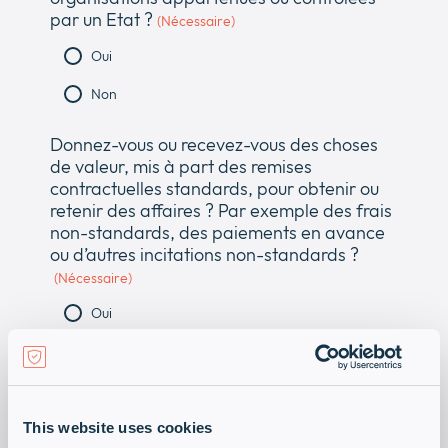
par un Etat ?
(Nécessaire)
Oui
Non
Donnez-vous ou recevez-vous des choses
de valeur, mis à part des remises
contractuelles standards, pour obtenir ou
retenir des affaires ? Par exemple des frais
non-standards, des paiements en avance
ou d’autres incitations non-standards ?
(Nécessaire)
Oui
Non
Votre société appartient-elle
complètement ou partiellement à un
This website uses cookies
Officiel Public ?
(Nécessaire)