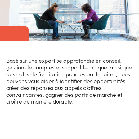
Entreprise
Expan
or
Newsroom
collap
Expan
a
or
sub
Vie privée
collap
Expan
menu
a
or
sub
collap
menu
Basé sur une expertise approfondie en conseil,
a
gestion de comptes et support technique, ainsi que
sub
des outils de facilitation pour les partenaires, nous
menu
pouvons vous aider à identifier des opportunités,
créer des réponses aux appels d’offres
convaincantes, gagner des parts de marché et
croître de manière durable.