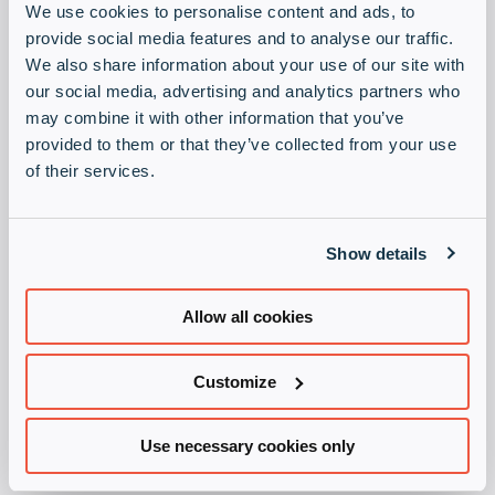
We use cookies to personalise content and ads, to
Oui
provide social media features and to analyse our traffic.
We also share information about your use of our site with
Non
our social media, advertising and analytics partners who
may combine it with other information that you’ve
Votre société appartient-elle
provided to them or that they’ve collected from your use
complétement ou partiellement à une
of their services.
entité gouvernementale ?
(Nécessaire)
Oui
Show details
Non
Allow all cookies
Votre société possède-t-elle un code de
conduite ou une politique d’éthique?
(Nécessaire)
Customize
Oui
Use necessary cookies only
Non