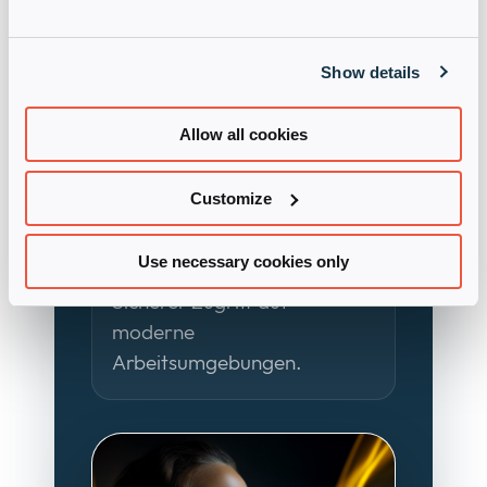
Business Continuity
Show details
Schneller zurück in den
Arbeitsmodus.
Allow all cookies
Customize
Enterprise Browser &
Cloud Workspaces
Use necessary cookies only
Sicherer Zugriff auf
moderne
Arbeitsumgebungen.