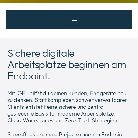
Über Uns
Expan
or
Sichere digitale
Newsroom
collap
Expan
Arbeitsplätze beginnen am
a
or
sub
Rechtliches
collap
Endpoint.
Expan
menu
a
or
sub
Cloud
collap
Expan
menu
Mit IGEL hilfst du deinen Kunden, Endgeräte neu
a
or
zu denken. Statt komplexer, schwer verwaltbarer
sub
collap
Clients entsteht eine sichere und zentral
menu
a
gesteuerte Basis für moderne Arbeitsplätze,
sub
Cloud Workspaces und Zero-Trust-Strategien.
menu
So eröffnest du neue Projekte rund um Endpoint