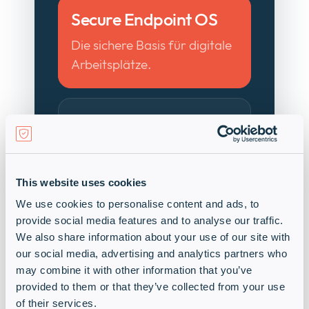
Secure Endpoint OS
Die sichere Basis für digitale
Arbeitsplätze.
Universal
Management Suite
Zentrale Verwaltung für
This website uses cookies
Endgeräte.
We use cookies to personalise content and ads, to
provide social media features and to analyse our traffic.
We also share information about your use of our site with
IGEL App Portal
our social media, advertising and analytics partners who
may combine it with other information that you’ve
Kontrollierte Bereitstellung
provided to them or that they’ve collected from your use
von Anwendungen.
of their services.