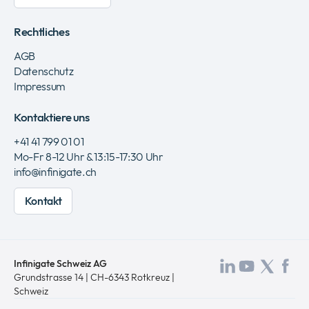
Rechtliches
AGB
Datenschutz
Impressum
Kontaktiere uns
+41 41 799 01 01
Mo-Fr 8-12 Uhr & 13:15-17:30 Uhr
info@infinigate.ch
Kontakt
Infinigate Schweiz AG
Besuchen
Besuch
Besu
Be
Grundstrasse 14 | CH-6343 Rotkreuz |
Schweiz
Sie
Sie
Sie
Si