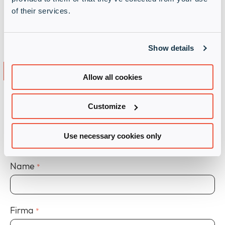
of their services.
Suchst du einen Distributor, der dein
Wachstum aktiv unterstützt?
Show details
Werde Infinigate-
Hersteller
Allow all cookies
Starte jetzt deine Partnerschaft mit Infinigate.
Fülle einfach das folgende Formular aus – wir
Customize
melden uns bei dir.
Use necessary cookies only
„
“ zeigt erforderliche Felder an
*
Name
*
Firma
*