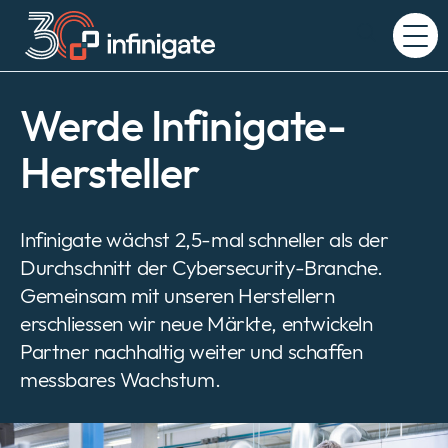
Zum
Inhalt
Expand
wechseln
or
collapse
a
Werde Infinigate-
sub
menu
Hersteller
Infinigate wächst 2,5-mal schneller als der
Durchschnitt der Cybersecurity-Branche.
Gemeinsam mit unseren Herstellern
erschliessen wir neue Märkte, entwickeln
Partner nachhaltig weiter und schaffen
messbares Wachstum.