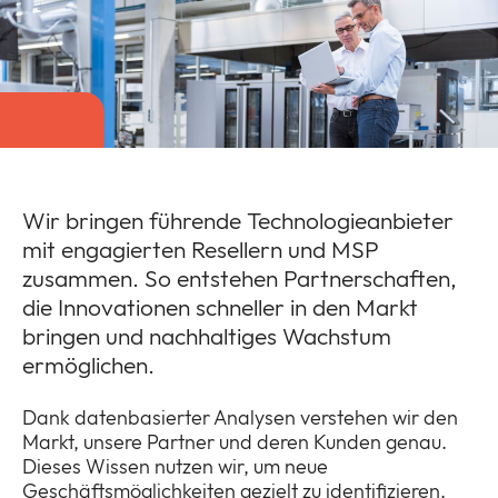
Über Uns
Expan
or
Newsroom
collap
Expan
Wir bringen führende Technologieanbieter
a
or
sub
mit engagierten Resellern und MSP
Rechtliches
collap
Expan
menu
zusammen. So entstehen Partnerschaften,
a
or
sub
die Innovationen schneller in den Markt
Cloud
collap
Expan
menu
bringen und nachhaltiges Wachstum
a
or
sub
ermöglichen.
collap
menu
a
Dank datenbasierter Analysen verstehen wir den
sub
Markt, unsere Partner und deren Kunden genau.
menu
Dieses Wissen nutzen wir, um neue
Geschäftsmöglichkeiten gezielt zu identifizieren.