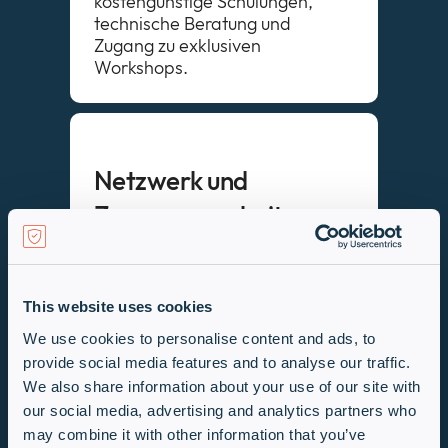
kostengünstige Schulungen,
technische Beratung und
Zugang zu exklusiven
Workshops.
Netzwerk und
Zusammenarbeit
Durch die Teilnahme am
Programm können Sie Ihr
This website uses cookies
Netzwerk erweitern und von der
Zusammenarbeit mit anderen
We use cookies to personalise content and ads, to
Partnern und Experten
provide social media features and to analyse our traffic.
profitieren.
We also share information about your use of our site with
our social media, advertising and analytics partners who
may combine it with other information that you’ve