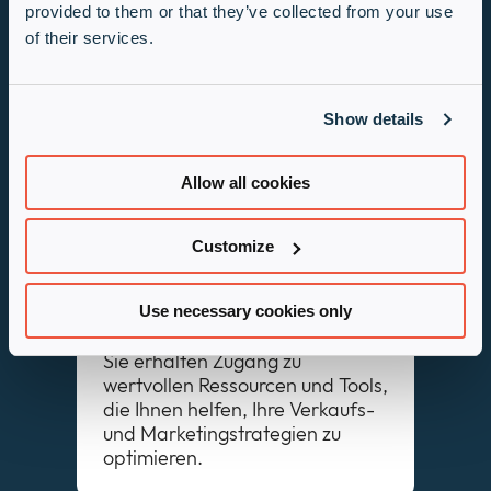
provided to them or that they’ve collected from your use
of their services.
Marktpositionierung
Das Programm hilft Ihnen, Ihre
Show details
Marktposition zu stärken und
sich als führender Anbieter von
Copilot-Lösungen zu etablieren.
Allow all cookies
Customize
Ressourcenzugang
Use necessary cookies only
Sie erhalten Zugang zu
wertvollen Ressourcen und Tools,
die Ihnen helfen, Ihre Verkaufs-
und Marketingstrategien zu
optimieren.