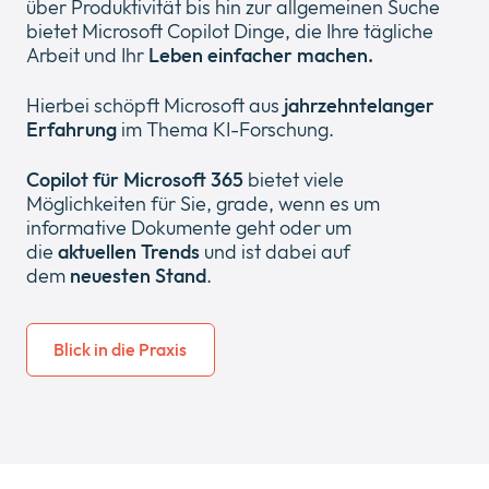
über Produktivität bis hin zur allgemeinen Suche
bietet Microsoft Copilot Dinge, die Ihre tägliche
Arbeit und Ihr
Leben einfacher machen.
Hierbei schöpft Microsoft aus
jahrzehntelanger
Erfahrung
im Thema KI-Forschung.
Über Uns
Expan
or
Copilot für Microsoft 365
bietet viele
Newsroom
collap
Expan
Möglichkeiten für Sie, grade, wenn es um
a
or
informative Dokumente geht oder um
sub
Rechtliches
collap
die
aktuellen Trends
und ist dabei auf
Expan
menu
a
dem
neuesten Stand
.
or
sub
Cloud
collap
Expan
menu
a
or
Blick in die Praxis
sub
collap
menu
a
sub
menu