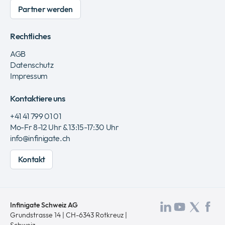
Partner werden
Rechtliches
AGB
Datenschutz
Impressum
Kontaktiere uns
+41 41 799 01 01
Mo-Fr 8-12 Uhr & 13:15-17:30 Uhr
info@infinigate.ch
Kontakt
Infinigate Schweiz AG
Besuchen
Besuch
Besu
Be
Grundstrasse 14 | CH-6343 Rotkreuz |