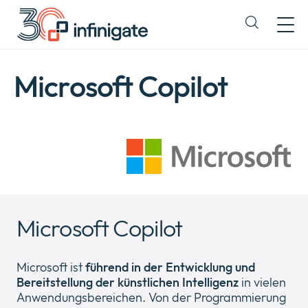
Zum
Inhalt
Expand
wechseln
or
collapse
a
Microsoft Copilot
sub
menu
Microsoft Copilot
Microsoft ist
führend in der
Entwicklung und
Bereitstellung der künstlichen Intelligenz
in vielen
Anwendungsbereichen. Von der Programmierung