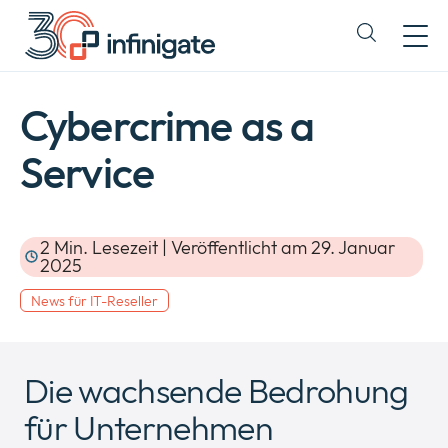
Zum
Inhalt
Expand
wechseln
or
collapse
a
Cybercrime as a
sub
menu
Service
2 Min. Lesezeit | Veröffentlicht am 29. Januar
2025
News für IT-Reseller
Die wachsende Bedrohung
für Unternehmen