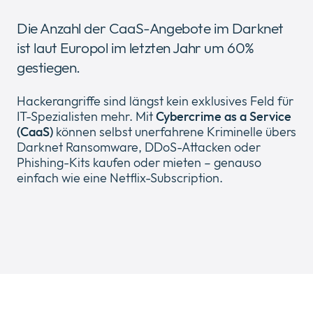
Die Anzahl der CaaS-Angebote im Darknet
ist laut Europol im letzten Jahr um 60%
gestiegen.
Über Uns
Expan
Hackerangriffe sind längst kein exklusives Feld für
or
IT-Spezialisten mehr. Mit
Cybercrime as a Service
Newsroom
collap
Expan
(CaaS)
können selbst unerfahrene Kriminelle übers
a
or
Darknet Ransomware, DDoS-Attacken oder
sub
Rechtliches
collap
Phishing-Kits kaufen oder mieten – genauso
Expan
menu
a
einfach wie eine Netflix-Subscription.
or
sub
Cloud
collap
Expan
menu
a
or
sub
collap
menu
a
sub
menu