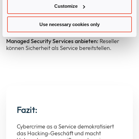
Customize
Kunden für Phishing und Social Engineering
sensibilisieren:
Schulungen sind unerlässlich, wie
Use necessary cookies only
das Infinigate Security Awareness Training.
Managed Security Services anbieten:
Reseller
können Sicherheit als Service bereitstellen.
Fazit:
Cybercrime as a Service demokratisiert
das Hacking-Geschäft und macht