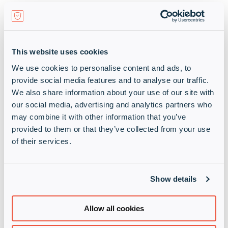
This website uses cookies
We use cookies to personalise content and ads, to
provide social media features and to analyse our traffic.
We also share information about your use of our site with
our social media, advertising and analytics partners who
may combine it with other information that you’ve
Wie können Reseller helfen?
provided to them or that they’ve collected from your use
of their services.
Zero Trust-Ansatz umsetzen:
Sicherheit beginnt
mit einer klaren Zugriffskontrolle.
Show details
KI-gestützte Sicherheitslösungen
empfehlen:
Proaktive Erkennung von Anomalien ist
Allow all cookies
entscheidend. Wir beraten Sie gerne über die
optimalen Produkte für Ihre Bedürfnisse.