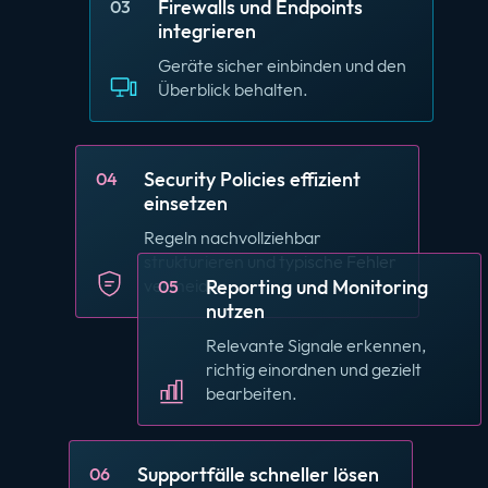
Firewalls und Endpoints
03
integrieren
Geräte sicher einbinden und den
Überblick behalten.
Security Policies effizient
04
einsetzen
Regeln nachvollziehbar
strukturieren und typische Fehler
vermeiden.
Reporting und Monitoring
05
nutzen
Relevante Signale erkennen,
richtig einordnen und gezielt
bearbeiten.
Supportfälle schneller lösen
06