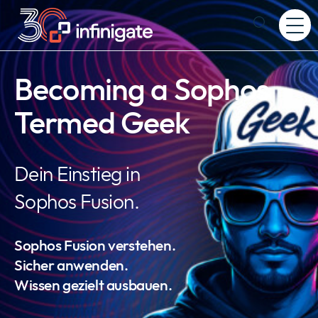
Zum
Inhalt
Expand
wechseln
or
collapse
a
Becoming a Sophos
sub
menu
Termed Geek
Dein Einstieg in
Sophos Fusion.
Sophos Fusion verstehen.
Sicher anwenden.
Wissen gezielt ausbauen.