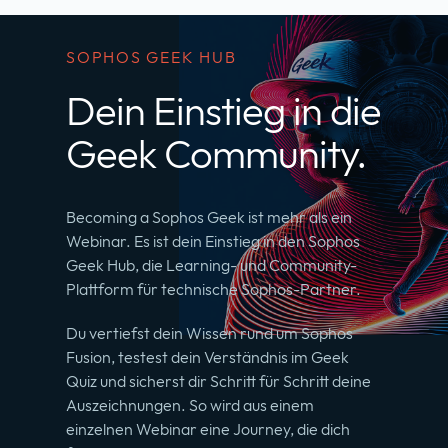
SOPHOS GEEK HUB
Dein Einstieg in die
Geek Community.
Becoming a Sophos Geek ist mehr als ein
Webinar. Es ist dein Einstieg in den Sophos
Geek Hub, die Learning- und Community-
Plattform für technische Sophos-Partner.
Du vertiefst dein Wissen rund um Sophos
Fusion, testest dein Verständnis im Geek
Quiz und sicherst dir Schritt für Schritt deine
Auszeichnungen. So wird aus einem
einzelnen Webinar eine Journey, die dich