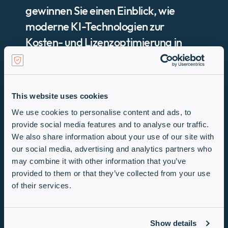
gewinnen Sie einen Einblick, wie
moderne KI-Technologien zur
Kosten- und Lizenzoptimierung in
M365- und Azure-Umgebungen
eingesetzt werden.
This website uses cookies
Erfahren Sie, wie mit SCOUT
We use cookies to personalise content and ads, to
Sicherheitseinstellungen verbessert,
provide social media features and to analyse our traffic.
Lizenzkosten gesenkt und die Produktivität
We also share information about your use of our site with
gesteigert werden kann.
our social media, advertising and analytics partners who
may combine it with other information that you’ve
Ein Highlight ist der kostenlose Health
Check, der Ihnen ermöglicht, SCOUT
provided to them or that they’ve collected from your use
risikolos zu testen. Das PDF enthält zudem
of their services.
konkrete Fallbeispiele und
Erfahrungswerte, die die Effizienz und
Einsparungen durch SCOUT belegen.
Show details