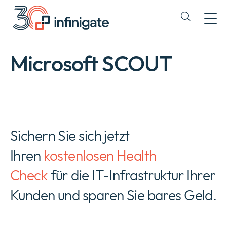
Zum
Inhalt
Expand
wechseln
or
collapse
a
Microsoft SCOUT
sub
menu
Sichern Sie sich jetzt
Ihren
kostenlosen Health
Check
für die IT-Infrastruktur Ihrer
Kunden und sparen Sie bares Geld.