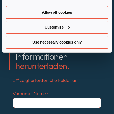
Zusammengefasst erhalten Sie mit diesem
PDF ein unverzichtbares Werkzeug, um Ihre
Allow all cookies
Kunden optimal zu beraten und die
Effizienz Ihrer IT-Administration zu
Customize
verbessern.
Use necessary cookies only
Jetzt PDF mit weiteren
Informationen
herunterladen.
„
“ zeigt erforderliche Felder an
*
Vorname, Name
*