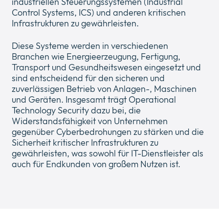
industriellen Steuerungssystemen (Industrial
Control Systems, ICS) und anderen kritischen
Infrastrukturen zu gewährleisten.
Diese Systeme werden in verschiedenen
Branchen wie Energieerzeugung, Fertigung,
Über Uns
Expan
Transport und Gesundheitswesen eingesetzt und
or
sind entscheidend für den sicheren und
Newsroom
collap
zuverlässigen Betrieb von Anlagen-, Maschinen
Expan
a
und Geräten. Insgesamt trägt Operational
or
sub
Technology Security dazu bei, die
Rechtliches
collap
Expan
menu
Widerstandsfähigkeit von Unternehmen
a
or
gegenüber Cyberbedrohungen zu stärken und die
sub
Cloud
collap
Expan
Sicherheit kritischer Infrastrukturen zu
menu
a
or
gewährleisten, was sowohl für IT-Dienstleister als
sub
collap
auch für Endkunden von großem Nutzen ist.
menu
a
sub
menu