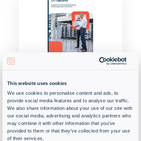
In der Broschüre erhaltest du einen Überblick der
Mehrwerte von Infinigate im OT-Security Bereich.
Du findest unser Angebot basierend auf den
This website uses cookies
Ebenen des Purdue Modells übersichtlich
We use cookies to personalise content and ads, to
dargestellt .
provide social media features and to analyse our traffic.
We also share information about your use of our site with
our social media, advertising and analytics partners who
may combine it with other information that you’ve
Zum Download
provided to them or that they’ve collected from your use
of their services.