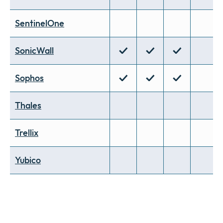
SentinelOne
✓
✓
✓
SonicWall
✓
✓
✓
Sophos
Thales
Trellix
Yubico