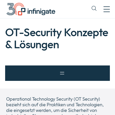
Zum
Inhalt
Expand
wechseln
or
collapse
a
OT-Security Konzepte
sub
menu
& Lösungen
Operational Technology Security (OT Security)
bezieht sich auf die Praktiken und Technologien,
die eingesetzt werden, um die Sicherheit von