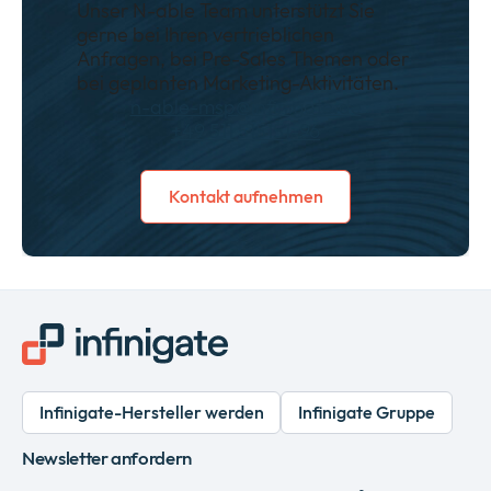
Unser N-able Team unterstützt Sie
gerne bei Ihren vertrieblichen
Anfragen, bei Pre-Sales Themen oder
bei geplanten Marketing-Aktivitäten.
n-able-msp@infinigate.de
+49 511 515151-96
Kontakt aufnehmen
Infinigate-Hersteller werden
Infinigate Gruppe
Newsletter anfordern