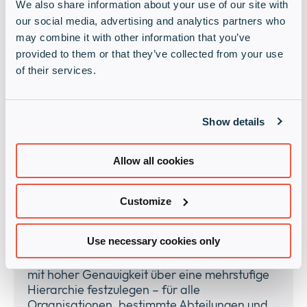
We also share information about your use of our site with
our social media, advertising and analytics partners who
may combine it with other information that you’ve
Verbesserte Flexibilität
provided to them or that they’ve collected from your use
beim Patch-
of their services.
Management
Show details
Wählen Sie gezielt aus, welche Patches Sie
installieren und wann. Entscheiden Sie flexibel
Allow all cookies
über Neustart-Optionen, wie erzwungener
Neustart, Verzögerung innerhalb und
außerhalb des Zeitfensters sowie stille
Customize
Neustarts.
Use necessary cookies only
Patchen mit präziser Kontrolle
Bietet Ihnen die Möglichkeit, Patch-Richtlinien
mit hoher Genauigkeit über eine mehrstufige
Hierarchie festzulegen – für alle
Organisationen, bestimmte Abteilungen und