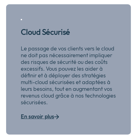
Cloud Sécurisé
Le passage de vos clients vers le cloud
ne doit pas nécessairement impliquer
des risques de sécurité ou des coûts
excessifs. Vous pouvez les aider à
définir et à déployer des stratégies
multi-cloud sécurisées et adaptées à
leurs besoins, tout en augmentant vos
revenus cloud grâce à nos technologies
sécurisées.
En savoir plus