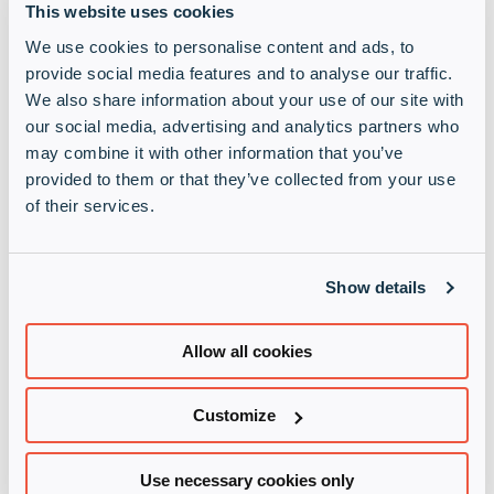
This website uses cookies
We use cookies to personalise content and ads, to
Sécurité du contenu
provide social media features and to analyse our traffic.
We also share information about your use of our site with
our social media, advertising and analytics partners who
Toutes les organisations ont besoin de la sécurité
du contenu pour garantir que leurs données
may combine it with other information that you’ve
sensibles – y compris les données personnelles, les
provided to them or that they’ve collected from your use
données financières et la propriété intellectuelle –
of their services.
sont conservées en toute sécurité. La sécurité du
contenu englobe une variété de technologies et de
processus qui aident à garantir la confidentialité,
Show details
l’intégrité et la disponibilité du contenu à travers le
réseau et les systèmes de l’entreprise.
Allow all cookies
Nous travaillons avec les meilleurs fournisseurs
dans ce domaine afin d’optimiser la protection du
Customize
contenu pour vos clients finaux, tout en créant de
nouvelles opportunités de revenus pour votre
entreprise. Nos solutions de sécurité du contenu
Use necessary cookies only