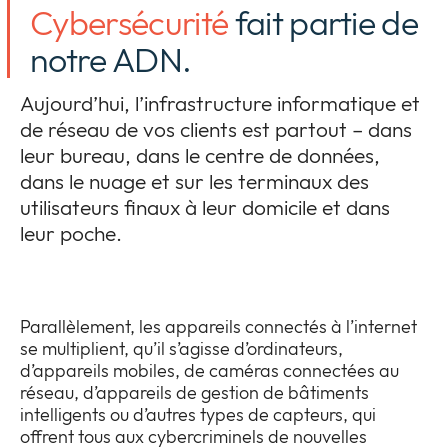
Cybersécurité
fait partie de
Entreprise
Expan
or
notre ADN.
Newsroom
collap
Expan
a
Aujourd’hui, l’infrastructure informatique et
or
sub
Vie privée
collap
de réseau de vos clients est partout – dans
Expan
menu
a
leur bureau, dans le centre de données,
or
sub
collap
dans le nuage et sur les terminaux des
menu
a
utilisateurs finaux à leur domicile et dans
sub
leur poche.
menu
Parallèlement, les appareils connectés à l’internet
se multiplient, qu’il s’agisse d’ordinateurs,
d’appareils mobiles, de caméras connectées au
réseau, d’appareils de gestion de bâtiments
intelligents ou d’autres types de capteurs, qui
offrent tous aux cybercriminels de nouvelles