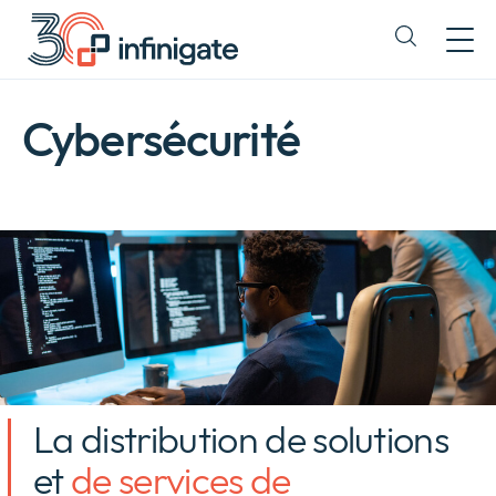
Passer
au
Expand
contenu
or
collapse
a
Cybersécurité
sub
menu
La distribution de solutions
et
de services de