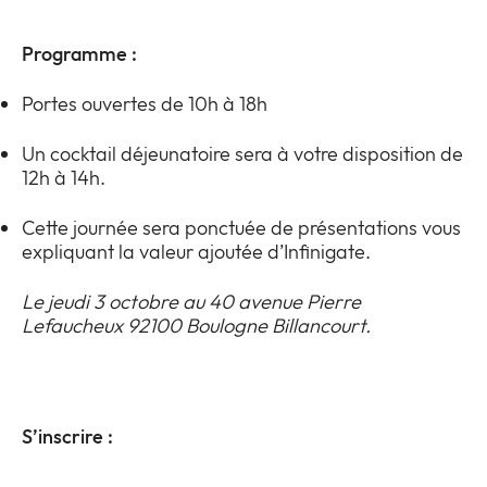
Entreprise
Expan
Programme :
or
Newsroom
collap
Expan
a
Portes ouvertes de 10h à 18h
or
sub
Vie privée
collap
Expan
menu
Un cocktail déjeunatoire sera à votre disposition de
a
or
12h à 14h.
sub
collap
menu
a
Cette journée sera ponctuée de présentations vous
sub
expliquant la valeur ajoutée d’Infinigate.
menu
Le jeudi 3 octobre au 40 avenue Pierre
Lefaucheux 92100 Boulogne Billancourt.
S’inscrire :