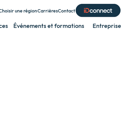
Choisir une région
Carrières
Contact
Expand
or
ces
Événements et formations
Entreprise
Exp
collapse
or
a
coll
sub
a
menu
sub
men