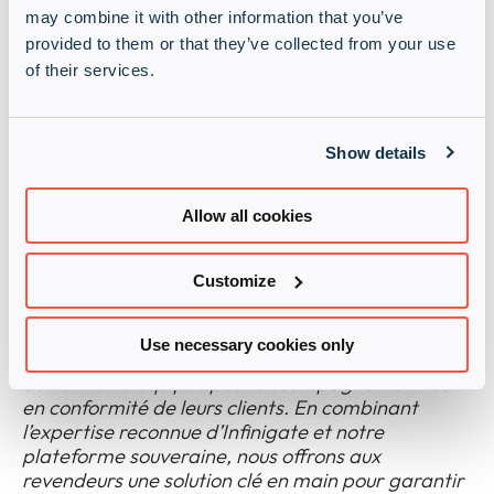
may combine it with other information that you’ve
Éditeur français spécialisé DMARC, Merox apporte
provided to them or that they’ve collected from your use
également une approche souveraine qui s’inscrit
of their services.
dans les attentes de nombreuses organisations
publiques et privées.
Show details
Les partenaires d’Infinigate auront accès à
l’ensemble de l’offre Merox ainsi qu’à
l’accompagnement commercial et technique des
Allow all cookies
équipes dédiées.
Customize
« Ce partenariat avec Infinigate France marque
une étape clé dans notre stratégie de distribution
100% indirecte. Face aux nouvelles exigences des
Use necessary cookies only
fournisseurs de messagerie, les prestataires IT
doivent être équipés pour accompagner la mise
en conformité de leurs clients. En combinant
l’expertise reconnue d’Infinigate et notre
plateforme souveraine, nous offrons aux
revendeurs une solution clé en main pour garantir