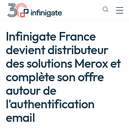
Passer
au
Expand
contenu
or
collapse
a
Infinigate France
sub
menu
devient distributeur
des solutions Merox et
complète son offre
autour de
l'authentification
email