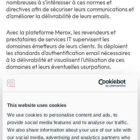
nombreuses à s’intéresser à ces normes et
directives afin de sécuriser leurs communications et
d’améliorer la délivrabilité de leurs emails.
Avec la plateforme Merox, les revendeurs et
prestataires de services IT supervisent les
domaines émetteurs de leurs clients. Ils déploient
les standards d’authentification email nécessaires
à la délivrabilité et visualisent l’utilisation de ces
domaines et leurs éventuelles usurpations.
« Nous sommes heureux d’accueillir Merox dans
notre portefeuille. Cette solution répond à des
besoins croissants autour de l’authentification
email, de la protection des domaines et de la
This website uses cookies
délivrabilité. Elle vient compléter notre offre avec
We use cookies to personalise content and ads, to
une expertise reconnue sur ces sujets », déclare
provide social media features and to analyse our traffic.
Jérome Granger, Alliance Director chez Infinigate
We also share information about your use of our site with
France.
our social media, advertising and analytics partners who