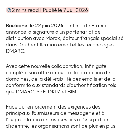
Entreprise
Expan
2 mins read | Publié le 7 Juil 2026
or
Newsroom
collap
Expan
Boulogne, le 22 juin 2026
– Infinigate France
a
or
annonce la signature d’un partenariat de
sub
Vie privée
collap
distribution avec Merox, éditeur français spécialisé
Expan
menu
a
dans l’authentification email et les technologies
or
sub
DMARC.
collap
menu
a
sub
Avec cette nouvelle collaboration, Infinigate
menu
complète son offre autour de la protection des
domaines, de la délivrabilité des emails et de la
conformité aux standards d’authentification tels
que DMARC, SPF, DKIM et BIMI.
Face au renforcement des exigences des
principaux fournisseurs de messagerie et à
l’augmentation des risques liés à l’usurpation
d’identité, les organisations sont de plus en plus