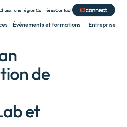
Choisir une région
Carrières
Contact
Expand
or
ces
Événements et formations
Entreprise
Exp
collapse
or
a
coll
sub
ean
a
menu
sub
tion de
men
Lab et