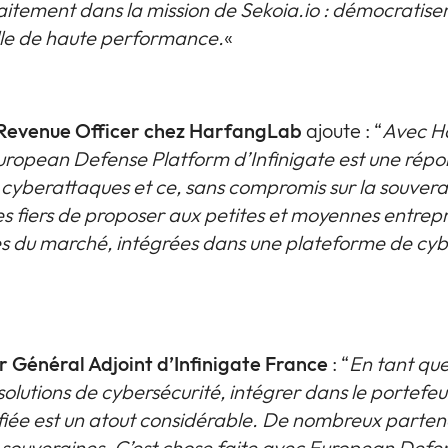
rfaitement dans la mission de Sekoia.io : démocratiser
lle de haute performance.
«
 Revenue Officer chez HarfangLab
ajoute : “
Avec H
 European Defense Platform d’Infinigate est une rép
es cyberattaques et ce, sans compromis sur la souver
es fiers de proposer aux petites et moyennes entrep
es du marché, intégrées dans une plateforme de cybe
r Général Adjoint d’Infinigate France
: “
En tant que
solutions de cybersécurité, intégrer dans le portefeui
ifiée est un atout considérable. De nombreux parten
 souveraines. C’est chose faite avec European Defe