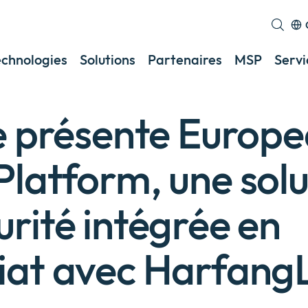
echnologies
Solutions
Partenaires
MSP
Servi
te présente Europ
latform, une solu
rité intégrée en
iat avec Harfang