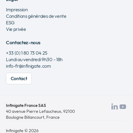
Impression
Conditions générales de vente
ESG
Vie privée
Contactez-nous
+33 (0) 1 80 73 04 25
Lundi au vendredi 9h30 - 18h
info-fr@infinigate.com
Contact
Infinigate France SAS
Visit
Vis
40 avenue Pierre Lefaucheux
, 92100
Boulogne Billancourt, France
notr
no
Link
Yo
Infinigate © 2026