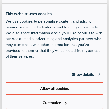
objectif de continuer à développer la joint-venture
à raison de plus de 20% par an, et d’aborder les
This website uses cookies
clients existants et les nouveaux clients de
manière coordonnée. Les stratégies de Nuvias et
We use cookies to personalise content and ads, to
d’Infinigate sont très similaires pour aller de
provide social media features and to analyse our traffic.
l’avant et c’est un point sur lequel nous
We also share information about your use of our site with
maintiendrons notre attention
», a expliqué M.
our social media, advertising and analytics partners who
Schlichtherle.
may combine it with other information that you’ve
provided to them or that they’ve collected from your use
L’acquisition renforcera considérablement la
of their services.
présence du groupe Infinigate au Royaume-Uni, en
France, au Benelux et dans les pays nordiques, et
permettra de couvrir l’Europe du Sud et de se
Show details
positionner sur le marché de l’Europe de l’Est. La
forte présence d’Infinigate en Allemagne et de
Nuvias au Royaume-Uni illustre la complémentarité
Allow all cookies
des portefeuilles. De plus, le groupe Nuvias met à
disposition son segment clientèle d’entreprise.
Customize