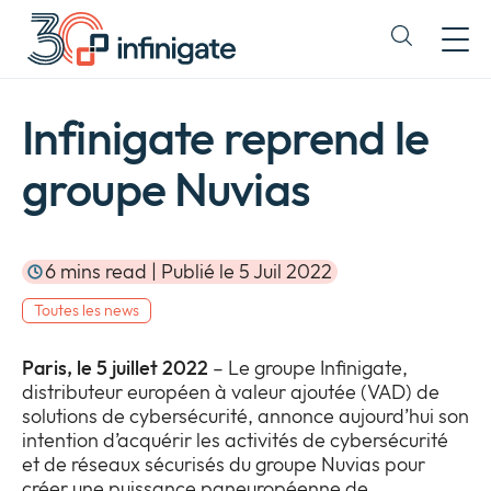
Passer
au
Expand
contenu
or
collapse
a
Infinigate reprend le
sub
menu
groupe Nuvias
6 mins read | Publié le 5 Juil 2022
Toutes les news
Paris, le 5 juillet 2022
– Le groupe Infinigate,
distributeur européen à valeur ajoutée (VAD) de
solutions de cybersécurité, annonce aujourd’hui son
intention d’acquérir les activités de cybersécurité
et de réseaux sécurisés du groupe Nuvias pour
créer une puissance paneuropéenne de