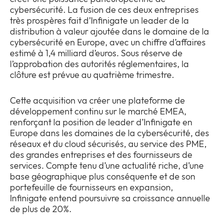
Entreprise
cybersécurité. La fusion de ces deux entreprises
Expan
très prospères fait d’Infinigate un leader de la
or
distribution à valeur ajoutée dans le domaine de la
Newsroom
collap
Expan
cybersécurité en Europe, avec un chiffre d’affaires
a
or
estimé à 1,4 milliard d’euros. Sous réserve de
sub
Vie privée
collap
l’approbation des autorités réglementaires, la
Expan
menu
a
clôture est prévue au quatrième trimestre.
or
sub
collap
menu
a
Cette acquisition va créer une plateforme de
sub
développement continu sur le marché EMEA,
menu
renforçant la position de leader d’Infinigate en
Europe dans les domaines de la cybersécurité, des
réseaux et du cloud sécurisés, au service des PME,
des grandes entreprises et des fournisseurs de
services. Compte tenu d’une actualité riche, d’une
base géographique plus conséquente et de son
portefeuille de fournisseurs en expansion,
Infinigate entend poursuivre sa croissance annuelle
de plus de 20%.