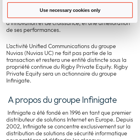
Le groupe Infinigate servira ses clients avec une
plus grande efficacité, une meilleure exécution et
Use necessary cookies only
une plateforme numérique optimisée pour plus
d’innovation et de croissance, et une amélioration
de ses performances.
L’activité Unified Communications du groupe
Nuvias (Nuvias UC) ne fait pas partie de la
transaction et restera une entité distincte sous la
propriété continue du Rigby Private Equity. Rigby
Private Equity sera un actionnaire du groupe
Infinigate.
A propos du groupe Infinigate
Infinigate a été fondé en 1996 en tant que premier
distributeur de solutions Internet en Europe. Depuis
2002, Infinigate se concentre exclusivement sur la
distribution de solutions de sécurité informatique