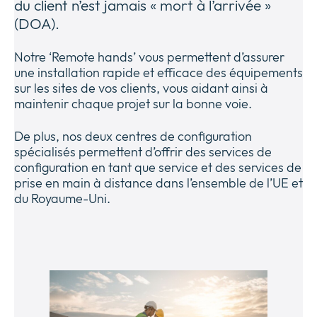
du client n’est jamais « mort à l’arrivée »
Entreprise
Expan
(DOA).
or
Newsroom
collap
Notre ‘Remote hands’ vous permettent d’assurer
Expan
a
une installation rapide et efficace des équipements
or
sub
Vie privée
sur les sites de vos clients, vous aidant ainsi à
collap
Expan
menu
maintenir chaque projet sur la bonne voie.
a
or
sub
collap
menu
De plus, nos deux centres de configuration
a
spécialisés permettent d’offrir des services de
sub
configuration en tant que service et des services de
menu
prise en main à distance dans l’ensemble de l’UE et
du Royaume-Uni.