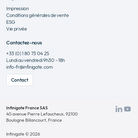
Impression
Conditions générales de vente
ESG
Vie privée
Contactez-nous
+33 (0) 1 80 73 04 25
Lundi au vendredi 9h30 - 18h
info-fr@infinigate.com
Contact
Infinigate France SAS
Visit
Vis
40 avenue Pierre Lefaucheux
, 92100
Boulogne Billancourt, France
notr
no
Link
Yo
Infinigate © 2026