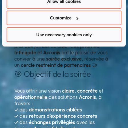
Allow all cookies
données : des enjeux
stratégiques
Customize
Dans un contexte où la
sécurité
, la
Use necessary cookies only
résilience
et la
continuité d’activité
sont
plus que jamais au cœur des priorités,
Infinigate
et
Acronis
ont le plaisir de vous
convier à une
soirée exclusive
, réservée à
un
cercle restreint de partenaires
🤝
🎯 Objectif de la soirée
Vous offrir une vision
claire
,
concrète
et
opérationnelle
des solutions
Acronis
, à
travers :
✓
des
démonstrations ciblées
✓
des
retours d’expérience concrets
✓
des
échanges privilégiés
avec les