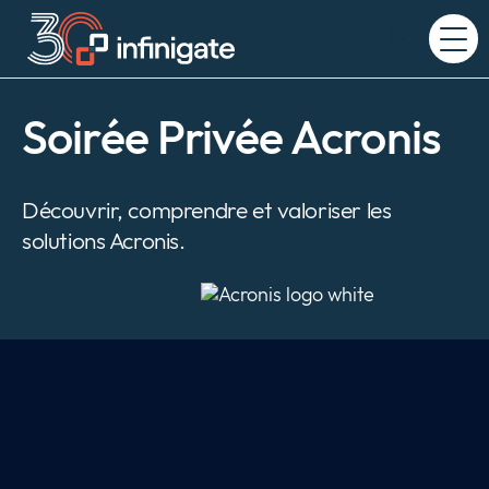
Passer
au
Expand
contenu
or
collapse
a
Soirée Privée Acronis
sub
menu
Découvrir, comprendre et valoriser les
solutions Acronis.