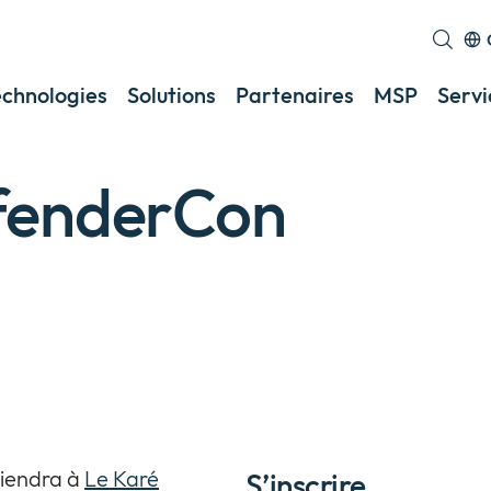
echnologies
Solutions
Partenaires
MSP
Servi
fenderCon
tiendra à
Le Karé
S’inscrire