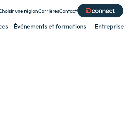
Choisir une région
Carrières
Contact
Expand
or
ces
Événements et formations
Entreprise
Exp
collapse
or
a
coll
sub
a
menu
sub
men