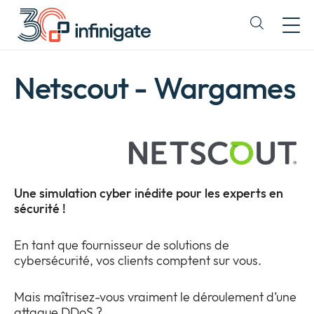
Passer
au
Expand
contenu
or
collapse
a
Netscout - Wargames
sub
menu
Une simulation cyber inédite pour les experts en
sécurité !
En tant que fournisseur de solutions de
cybersécurité, vos clients comptent sur vous.
Mais maîtrisez-vous vraiment le déroulement d’une
attaque DDoS ?